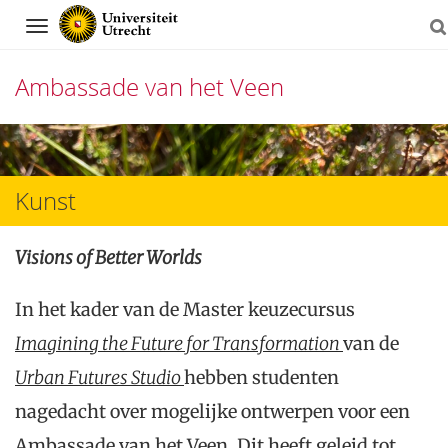
Navigation
Ambassade van het Veen
Direct
naar
Kunst
het
inhoud
Visions of Better Worlds
In het kader van de Master keuzecursus
Imagining the Future for Transformation
van de
Urban Futures Studio
hebben studenten
nagedacht over mogelijke ontwerpen voor een
Ambassade van het Veen. Dit heeft geleid tot